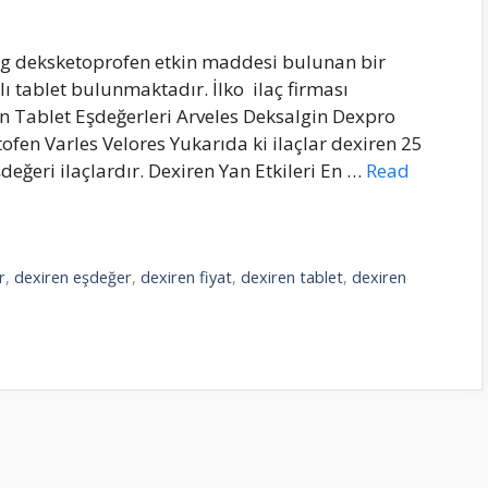
 mg deksketoprofen etkin maddesi bulunan bir
aplı tablet bulunmaktadır. İlko ilaç firması
n Tablet Eşdeğerleri Arveles Deksalgin Dexpro
ofen Varles Velores Yukarıda ki ilaçlar dexiren 25
eğeri ilaçlardır. Dexiren Yan Etkileri En …
Read
r
,
dexiren eşdeğer
,
dexiren fiyat
,
dexiren tablet
,
dexiren