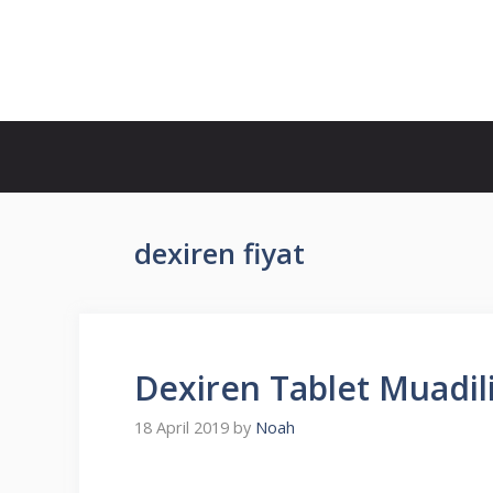
Skip
to
İlaç Muadili Eşdeğerleri
content
dexiren fiyat
Dexiren Tablet Muadili
18 April 2019
by
Noah