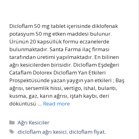
Dicloflam 50 mg tablet içerisinde diklofenak
potasyum 50 mg etken maddesi bulunur.
Ürünün 20 kapsüllük formu eczanelerde
bulunmaktadır. Santa Farma ilaç firması
tarafından üretimi yapılmaktadır. En bilinen
ağrı kesicilerden birisidir. Dicloflam Eşdeğeri
Cataflam Dolorex Dicloflam Yan Etkileri
Prospektüsünde yazan yaygın yan etkileri ; Baş
ağrısı, sersemlik hissi, vertigo, ishal, bulantı,
kusma, gaz, karın ağrısı, iştah kaybı, deri
döküntüsü …
Read more
Categories
Ağrı Kesiciler
Tags
dicloflam ağrı kesici
,
dicloflam fiyat
,