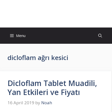
Skip
to
İlaç Muadili Eşdeğerleri
content
Menu
dicloflam ağrı kesici
Dicloflam Tablet Muadili,
Yan Etkileri ve Fiyatı
16 April 2019
by
Noah