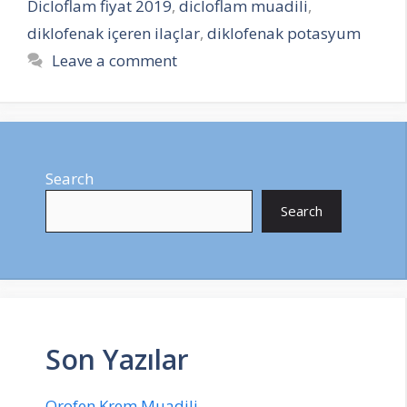
Dicloflam fiyat 2019
,
dicloflam muadili
,
diklofenak içeren ilaçlar
,
diklofenak potasyum
Leave a comment
Search
Search
Son Yazılar
Orofen Krem Muadili