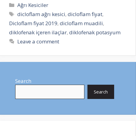
Categories
Ağrı Kesiciler
Tags
dicloflam ağrı kesici
,
dicloflam fiyat
,
Dicloflam fiyat 2019
,
dicloflam muadili
,
diklofenak içeren ilaçlar
,
diklofenak potasyum
Leave a comment
Search
Search