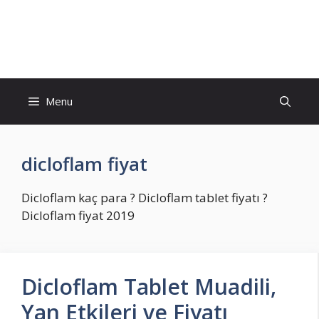
Skip
to
İlaç Muadili Eşdeğerleri
content
Menu
dicloflam fiyat
Dicloflam kaç para ? Dicloflam tablet fiyatı ?
Dicloflam fiyat 2019
Dicloflam Tablet Muadili,
Yan Etkileri ve Fiyatı