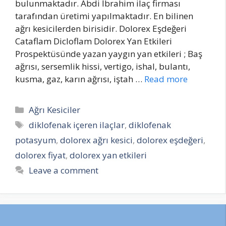
bulunmaktadır. Abdi İbrahim ilaç firması
tarafından üretimi yapılmaktadır. En bilinen
ağrı kesicilerden birisidir. Dolorex Eşdeğeri
Cataflam Dicloflam Dolorex Yan Etkileri
Prospektüsünde yazan yaygın yan etkileri ; Baş
ağrısı, sersemlik hissi, vertigo, ishal, bulantı,
kusma, gaz, karın ağrısı, iştah …
Read more
Categories
Ağrı Kesiciler
Tags
diklofenak içeren ilaçlar
,
diklofenak
potasyum
,
dolorex ağrı kesici
,
dolorex eşdeğeri
,
dolorex fiyat
,
dolorex yan etkileri
Leave a comment