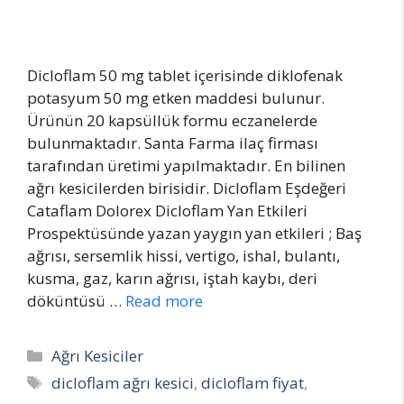
Dicloflam 50 mg tablet içerisinde diklofenak
potasyum 50 mg etken maddesi bulunur.
Ürünün 20 kapsüllük formu eczanelerde
bulunmaktadır. Santa Farma ilaç firması
tarafından üretimi yapılmaktadır. En bilinen
ağrı kesicilerden birisidir. Dicloflam Eşdeğeri
Cataflam Dolorex Dicloflam Yan Etkileri
Prospektüsünde yazan yaygın yan etkileri ; Baş
ağrısı, sersemlik hissi, vertigo, ishal, bulantı,
kusma, gaz, karın ağrısı, iştah kaybı, deri
döküntüsü …
Read more
Categories
Ağrı Kesiciler
Tags
dicloflam ağrı kesici
,
dicloflam fiyat
,