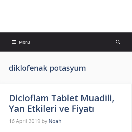
Skip
to
İlaç Muadili Eşdeğerleri
content
Menu
diklofenak potasyum
Dicloflam Tablet Muadili,
Yan Etkileri ve Fiyatı
16 April 2019
by
Noah