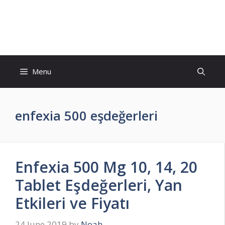
Skip
to
İlaç Muadili Eşdeğerleri
content
Menu
enfexia 500 eşdeğerleri
Enfexia 500 Mg 10, 14, 20
Tablet Eşdeğerleri, Yan
Etkileri ve Fiyatı
24 June 2019
by
Noah