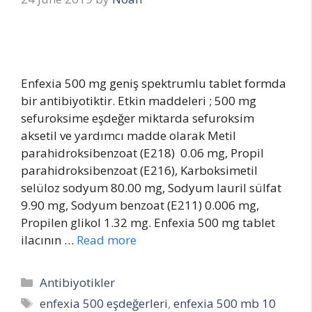
Enfexia 500 mg geniş spektrumlu tablet formda
bir antibiyotiktir. Etkin maddeleri ; 500 mg
sefuroksime eşdeğer miktarda sefuroksim
aksetil ve yardımcı madde olarak Metil
parahidroksibenzoat (E218) 0.06 mg, Propil
parahidroksibenzoat (E216), Karboksimetil
selüloz sodyum 80.00 mg, Sodyum lauril sülfat
9.90 mg, Sodyum benzoat (E211) 0.006 mg,
Propilen glikol 1.32 mg. Enfexia 500 mg tablet
ilacının …
Read more
Categories
Antibiyotikler
Tags
enfexia 500 eşdeğerleri
,
enfexia 500 mb 10