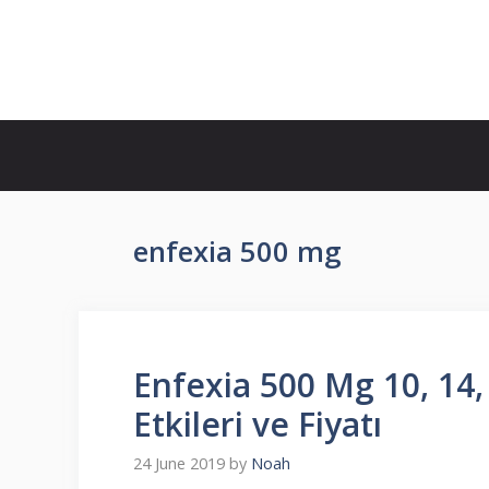
Skip
to
İlaç Muadili Eşdeğerleri
content
enfexia 500 mg
Enfexia 500 Mg 10, 14,
Etkileri ve Fiyatı
24 June 2019
by
Noah