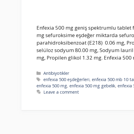
Enfexia 500 mg geniş spektrumlu tablet f
mg sefuroksime eşdeğer miktarda sefuro
parahidroksibenzoat (E218) 0.06 mg, Pro
selüloz sodyum 80.00 mg, Sodyum lauril
mg, Propilen glikol 1.32 mg. Enfexia 500 
Categories
Antibiyotikler
Tags
enfexia 500 eşdeğerleri
,
enfexia 500 mb 10 ta
enfexia 500 mg
,
enfexia 500 mg gebelik
,
enfexia 
Leave a comment